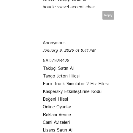
boucle swivel accent chair
Reply
Anonymous
January 9, 2026 at 8:41 PM
5AD792B428
Takipçi Satın Al
Tango Jeton Hilesi
Euro Truck Simulator 2 Hız Hilesi
Kaspersky Etkinleştirme Kodu
Beğeni Hilesi
Online Oyunlar
Reklam Verme
Cami Avizeleri
Lisans Satın Al