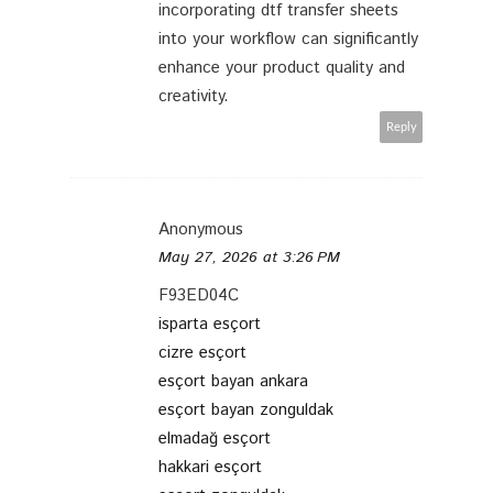
incorporating dtf transfer sheets
into your workflow can significantly
enhance your product quality and
creativity.
Reply
Anonymous
May 27, 2026 at 3:26 PM
F93ED04C
isparta esçort
cizre esçort
esçort bayan ankara
esçort bayan zonguldak
elmadağ esçort
hakkari esçort