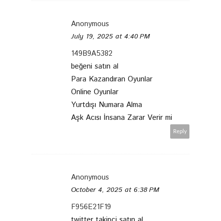
Anonymous
July 19, 2025 at 4:40 PM
149B9A5382
beğeni satın al
Para Kazandıran Oyunlar
Online Oyunlar
Yurtdışı Numara Alma
Aşk Acısı İnsana Zarar Verir mi
Reply
Anonymous
October 4, 2025 at 6:38 PM
F956E21F19
twitter takipçi satın al