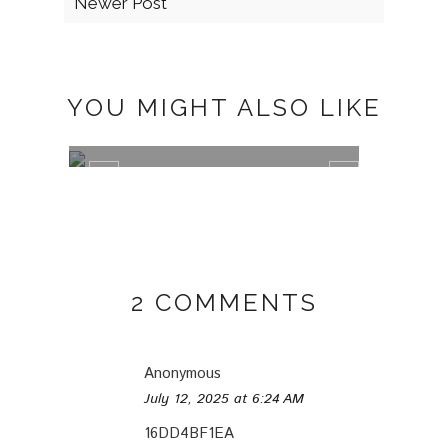
Newer Post
YOU MIGHT ALSO LIKE
RESPECT YOURSELF
2 COMMENTS
Anonymous
July 12, 2025 at 6:24 AM
CERI
16DD4BF1EA
OBGY