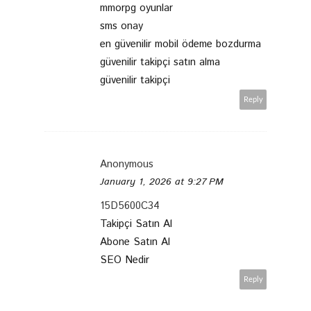
mmorpg oyunlar
sms onay
en güvenilir mobil ödeme bozdurma
güvenilir takipçi satın alma
güvenilir takipçi
Reply
Anonymous
January 1, 2026 at 9:27 PM
15D5600C34
Takipçi Satın Al
Abone Satın Al
SEO Nedir
Reply