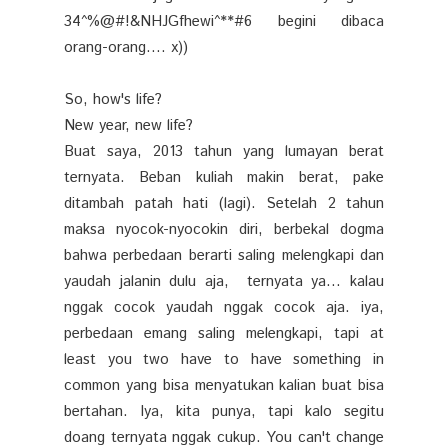
34^%@#!&NHJGfhewi^**#6 begini dibaca
orang-orang.... x))
So, how's life?
New year, new life?
Buat saya, 2013 tahun yang lumayan berat
ternyata. Beban kuliah makin berat, pake
ditambah patah hati (lagi). Setelah 2 tahun
maksa nyocok-nyocokin diri, berbekal dogma
bahwa perbedaan berarti saling melengkapi dan
yaudah jalanin dulu aja, ternyata ya... kalau
nggak cocok yaudah nggak cocok aja. iya,
perbedaan emang saling melengkapi, tapi at
least you two have to have something in
common yang bisa menyatukan kalian buat bisa
bertahan. Iya, kita punya, tapi kalo segitu
doang ternyata nggak cukup. You can't change