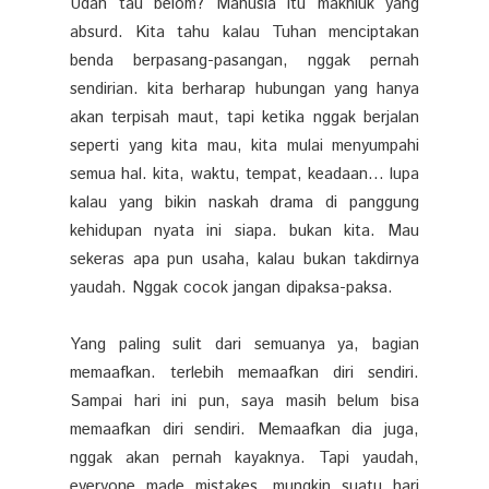
Udah tau belom? Manusia itu makhluk yang
absurd. Kita tahu kalau Tuhan menciptakan
benda berpasang-pasangan, nggak pernah
sendirian. kita berharap hubungan yang hanya
akan terpisah maut, tapi ketika nggak berjalan
seperti yang kita mau, kita mulai menyumpahi
semua hal. kita, waktu, tempat, keadaan... lupa
kalau yang bikin naskah drama di panggung
kehidupan nyata ini siapa. bukan kita. Mau
sekeras apa pun usaha, kalau bukan takdirnya
yaudah. Nggak cocok jangan dipaksa-paksa.
Yang paling sulit dari semuanya ya, bagian
memaafkan. terlebih memaafkan diri sendiri.
Sampai hari ini pun, saya masih belum bisa
memaafkan diri sendiri. Memaafkan dia juga,
nggak akan pernah kayaknya. Tapi yaudah,
everyone made mistakes. mungkin suatu hari