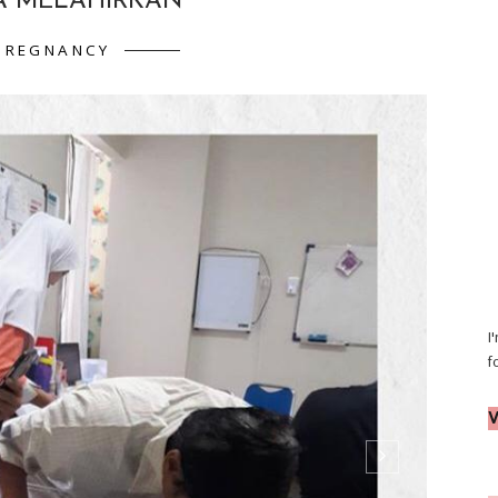
A MELAHIRKAN
PREGNANCY
I
f
V