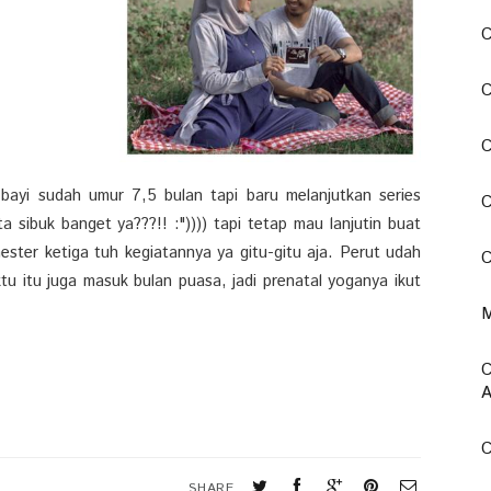
C
C
C
yi sudah umur 7,5 bulan tapi baru melanjutkan series
C
 sibuk banget ya???!! :")))) tapi tetap mau lanjutin buat
ster ketiga tuh kegiatannya ya gitu-gitu aja. Perut udah
C
tu itu juga masuk bulan puasa, jadi prenatal yoganya ikut
M
C
A
C
SHARE