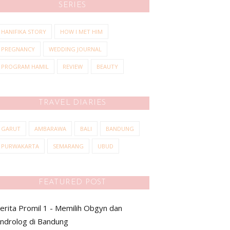
SERIES
HANIFIKA STORY
HOW I MET HIM
PREGNANCY
WEDDING JOURNAL
PROGRAM HAMIL
REVIEW
BEAUTY
TRAVEL DIARIES
GARUT
AMBARAWA
BALI
BANDUNG
PURWAKARTA
SEMARANG
UBUD
FEATURED POST
erita Promil 1 - Memilih Obgyn dan
ndrolog di Bandung