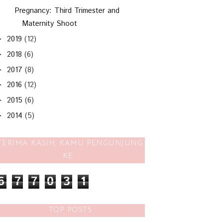
Pregnancy: Third Trimester and
Maternity Shoot
2019
(12)
►
2018
(6)
►
2017
(8)
►
2016
(12)
►
2015
(6)
►
2014
(5)
►
TERIMA KASIH, KAMU PENGUNJUNG
KE
6
7
7
0
3
1
TOP POSTS