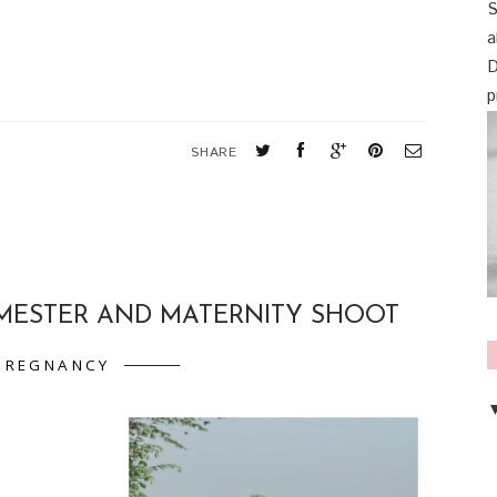
S
a
D
p
SHARE
IMESTER AND MATERNITY SHOOT
PREGNANCY