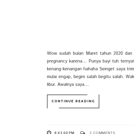
Wow sudah bulan Maret tahun 2020 dan ba
pregnancy karena... Punya bayi tuh ternyata
kenang-kenangan hahaha Seinget saya trime
mulai engap, begini salah begitu salah. Wak
libur. Awalnya saya...
CONTINUE READING
8:43:00 PM
3 COMMENTS