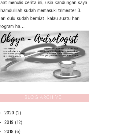
aat menulis cerita ini, usia kandungan saya
lhamdulillah sudah memasuki trimester 3.
ari dulu sudah berniat, kalau suatu hari
rogram ha...
BLOG ARCHIVE
2020
(2)
►
2019
(12)
►
2018
(6)
►