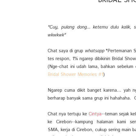
BRIDAL SH
"Cuy, pulang dong... ketemu dulu kalik, 
wkwkwk"
Chat saya di grup
whatsapp
"Pertemanan S
tes respon, 1% ngarep dibikinin Bridal Sho
(Nge-chat ini udah lama, bahkan sebelum 
Bridal Shower Memories #1
)
Ngarep cuma dikit banget karena... yah n
berharap banyak sama grup ini hahahaha. Gr
Chat nya tertuju ke
Cintya
--teman sejak ke
ke Cirebon--kampung halaman kami s
SMA, kerja di Cirebon, cukup sering main 