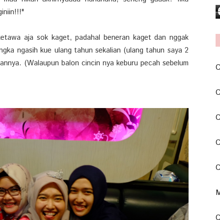
niin!!!"
-ketawa aja sok kaget, padahal beneran kaget dan nggak
gka ngasih kue ulang tahun sekalian (ulang tahun saya 2
ngannya. (Walaupun balon cincin nya keburu pecah sebelum
C
C
C
C
C
M
C