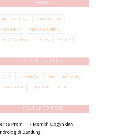
SERIES
HANIFIKA STORY
HOW I MET HIM
PREGNANCY
WEDDING JOURNAL
PROGRAM HAMIL
REVIEW
BEAUTY
TRAVEL DIARIES
GARUT
AMBARAWA
BALI
BANDUNG
PURWAKARTA
SEMARANG
UBUD
FEATURED POST
erita Promil 1 - Memilih Obgyn dan
ndrolog di Bandung