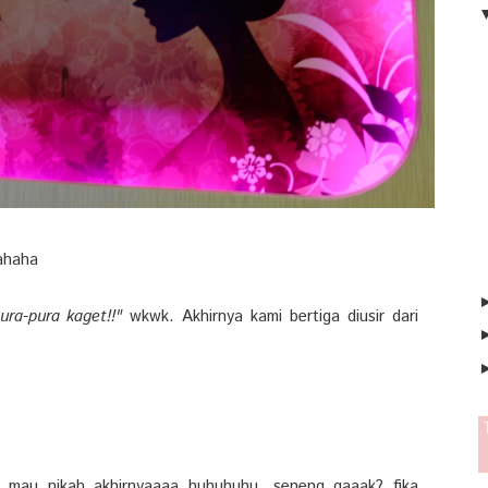
hahaha
pura-pura kaget!!"
wkwk. Akhirnya kami bertiga diusir dari
mau nikah akhirnyaaaa huhuhuhu, seneng gaaak? fika