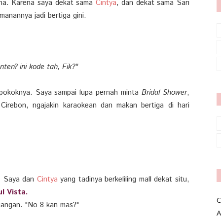
ana. Karena saya dekat sama
Cintya
, dan dekat sama Sari
anannya jadi bertiga gini.
ten? ini kode tah, Fik?"
 pokoknya. Saya sampai lupa pernah minta
Bridal Shower
,
Cirebon, ngajakin karaokean dan makan bertiga di hari
i. Saya dan
Cintya
yang tadinya berkeliling mall dekat situ,
ul Vista.
C
angan. "No 8 kan mas?"
A