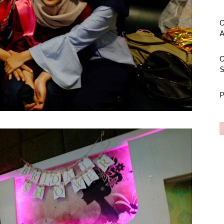
C
A
C
S
P