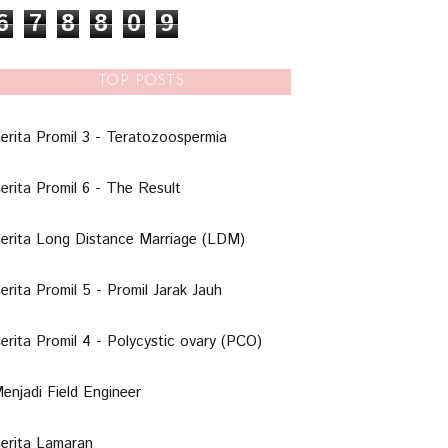
6
7
8
8
0
9
TOP POSTS
erita Promil 3 - Teratozoospermia
erita Promil 6 - The Result
erita Long Distance Marriage (LDM)
erita Promil 5 - Promil Jarak Jauh
erita Promil 4 - Polycystic ovary (PCO)
enjadi Field Engineer
erita Lamaran