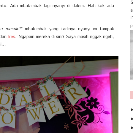
S
ntu. Ada mbak-mbak lagi nyanyi di dalem. Hah kok ada
a
D
p
au masuk!!"
mbak-mbak yang tadinya nyanyi ini tampak
dan
Ires
. Ngapain mereka di sini? Saya masih nggak ngeh,
...