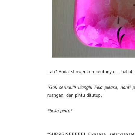
Lah? Bridal shower toh ceritanya.... haha
"Gak seruuu!!! ulang!!! Fika please, nanti 
ruangan, dan pintu ditutup,
*buka pintu*
"SURPRISEEEEE! Fikaaaaa, selamaaaaat 