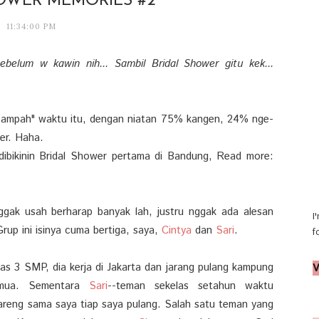
OWER MEMORIES #2
11:34:00 PM
sebelum w kawin nih... Sambil Bridal Shower gitu kek...
ampah" waktu itu, dengan niatan 75% kangen, 24% nge-
wer. Haha.
dibikinin Bridal Shower pertama di Bandung, Read more:
ggak usah berharap banyak lah, justru nggak ada alesan
I
up ini isinya cuma bertiga, saya,
Cintya
dan
Sari
.
f
las 3 SMP, dia kerja di Jakarta dan jarang pulang kampung
V
emua. Sementara
Sari
--teman sekelas setahun waktu
bareng sama saya tiap saya pulang. Salah satu teman yang