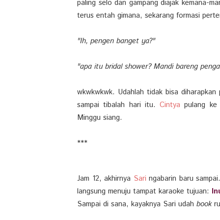
paling selo dan gampang diajak kemana-m
terus entah gimana, sekarang formasi pertem
"Ih, pengen banget ya?"
"apa itu bridal shower? Mandi bareng pengan
wkwkwkwk. Udahlah tidak bisa diharapkan
sampai tibalah hari itu.
Cintya
pulang ke 
Minggu siang.
***
Jam 12, akhirnya
Sari
ngabarin baru sampa
langsung menuju tampat karaoke tujuan:
In
Sampai di sana, kayaknya Sari udah
book
ru