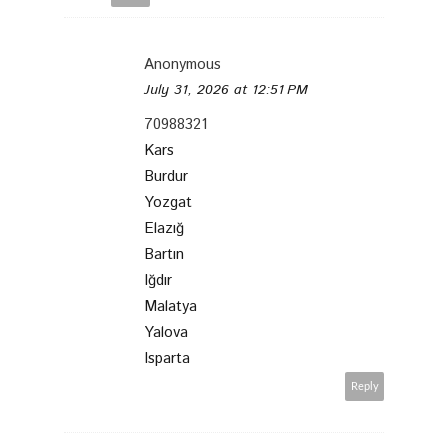
Anonymous
July 31, 2026 at 12:51 PM
70988321
Kars
Burdur
Yozgat
Elazığ
Bartın
Iğdır
Malatya
Yalova
Isparta
Reply