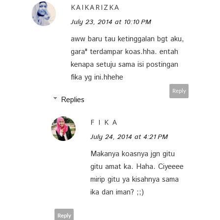
KAIKARIZKA
July 23, 2014 at 10:10 PM
aww baru tau ketinggalan bgt aku,
gara" terdampar koas.hha. entah
kenapa setuju sama isi postingan
fika yg ini.hhehe
Reply
Replies
F I K A
July 24, 2014 at 4:21 PM
Makanya koasnya jgn gitu
gitu amat ka. Haha. Ciyeeee
mirip gitu ya kisahnya sama
ika dan iman? ;;)
Reply