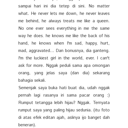
sampai hari ini dia tetep di sini. No matter
what. He never lets me down, he never leaves
me behind, he always treats me like a queen.
No one ever sees everything in me the same
way he does
he knows me like the back of his
.
hand, he knows when I'm sad, happy, hurt,
mad, aggravated... Dan bonusnya, dia ganteng.
I'm the luckiest girl in the world, ever. I can't
ask for more. Nggak peduli sama apa omongan
orang, yang jelas saya (dan dia) sekarang
bahagia sekali.
Semenjak saya buka hati buat dia, udah nggak
pernah lagi rasanya iri sama pacar orang :)
Rumput tetangga lebih hijau? Nggak. Ternyata
rumput saya yang paling hijau sedunia. (itu foto
di atas efek editan ajah, aslinya ijo banget dah
beneran).