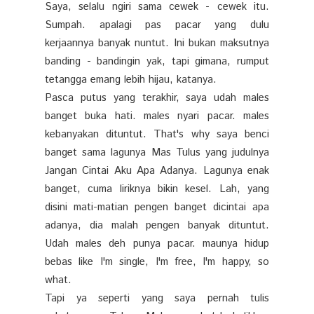
Saya, selalu ngiri sama cewek - cewek itu.
Sumpah. apalagi pas pacar yang dulu
kerjaannya banyak nuntut. Ini bukan maksutnya
banding - bandingin yak, tapi gimana, rumput
tetangga emang lebih hijau, katanya.
Pasca putus yang terakhir, saya udah males
banget buka hati. males nyari pacar. males
kebanyakan dituntut. That's why saya benci
banget sama lagunya Mas Tulus yang judulnya
Jangan Cintai Aku Apa Adanya. Lagunya enak
banget, cuma liriknya bikin kesel. Lah, yang
disini mati-matian pengen banget dicintai apa
adanya, dia malah pengen banyak dituntut.
Udah males deh punya pacar. maunya hidup
bebas like I'm single, I'm free, I'm happy, so
what.
Tapi ya seperti yang saya pernah tulis