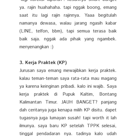
ya. rajin huahahaha. tapi nggak boong, emang
saat itu lagi rajin rajinnya. Yaaa begitulah
namanya dewasa, walau jarang ngasih kabar
(LINE, telfon, bbm), tapi semua terasa baik
baik saja. nggak ada pihak yang ngambek.
menyenangkan :)
3. Kerja Praktek (KP)
Jurusan saya emang mewajibkan kerja praktek.
kalau teman-teman saya rata-rata mau magang
ya karena keinginan pribadi. kalo ini wajib. Saya
kerja praktek di Pupuk Kaltim, Bontang
Kalimantan Timur. JAUH BANGET? panjang
dah ceritanya juga kenapa milih KP disitu. dapet
tugasnya juga lumayan susah! tapi worth it lah
ilmunya. saya baru KP setelah TPPK selesai,
tinggal pendadaran nya. tadinya kalo udah