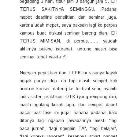
begadang 3 hari, tidur jam 3 bangun jam 5. EH
TERUS SAKITNYA SEMINGGU. Padahal
mepet deadline penelitian dan seminar juga.
karena udah mepet, saya paksain lagi ke perpus
kampus buat diskusi seminar bareng dian, EH
TERUS MIMISAN, di perpus....... yaudah
akhirnya pulang istirahat. untung masih bisa
seminar tepat waktu :')
Ngerjain penelitian dan TPPK ini rasanya kayak
nggak punya idup. eh tapi masih sempet kok
nonton konser, dateng ke festival seni, nyambi
jadi asisten praktikum OTK (yang rempong itu),
masih ngulang kuliah juga, dan sempet dapet
pacar pas fase ini juga! hahaha padahal kalo
ditanya lagi ngapain jawabannya mesti "lagi
baca jurnal", "lagi ngerjain TA", "lagi belajar",
"lagi koreksi laporan". kesannya smart banget