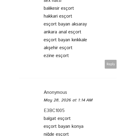
sex hattı
balıkesir esçort
hakkari esçort
esçort bayan aksaray
ankara anal esçort
esçort bayan kırıkkale
akşehir esçort
ezine esçort
Reply
Anonymous
May 28, 2026 at 1:14 AM
E3BC1005
balgat esçort
esçort bayan konya
niğde esçort