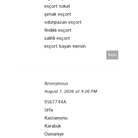
esçort tokat
şırnak esçort
odunpazarı esçort
fındıklı esçort
salihli esçort
esçort bayan mersin
Reply
Anonymous
August 1, 2026 at 9:26 PM
9567744A
Urfa
Kastamonu
Karabük
Osmaniye