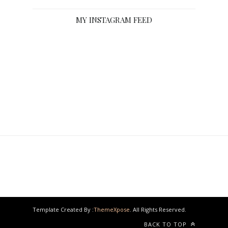
MY INSTAGRAM FEED
Template Created By :
ThemeXpose
. All Rights Reserved.
BACK TO TOP