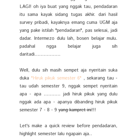
LAGI! oh iya buat yang nggak tau, pendadaran
itu sama kayak sidang tugas akhir. dari hasil
survey pribadi, kayaknya emang cuma UGM aja
yang pake istilah "pendadaran", pas selesai, jadi
dadar. Intermezo dulu lah, bosen belajar mulu.
padahal ngga belajar juga sih
daritadi.................
Well, dulu sih masih sempet aja nyeritain suka
duka
"Hiruk pikuk semester 6"
, sekarang tau -
tau udah semester 9, nggak sempet nyeritain
apa - apa ........... jadi hiruk pikuk yang dulu
nggak ada apa - apanya dibanding hiruk pikuk
semester 7 - 8 - 9
yang kampret ini
!!!
Let's make a quick review before pendadaran,
highlight semester lalu ngapain aja..