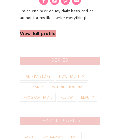
I'm an engineer on my daily basis and an
author for my life. I write everything!
View full profile
SERIES
HANIFIKA STORY
HOW I MET HIM
PREGNANCY
WEDDING JOURNAL
PROGRAM HAMIL
REVIEW
BEAUTY
TRAVEL DIARIES
GARUT
AMBARAWA
BALI